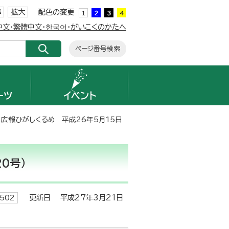
準
拡大
配色の変更
簡体中文・繁體中文・한국어・がいこくのかたへ
ページ番号検索
ーツ
イベント
 広報ひがしくるめ 平成26年5月15日
0号）
更新日 平成27年3月21日
502