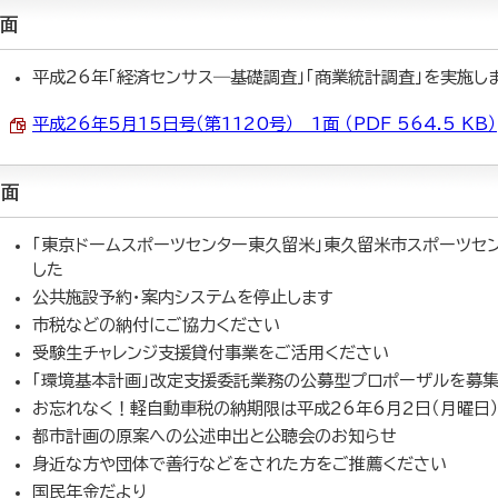
1面
平成26年「経済センサス―基礎調査」「商業統計調査」を実施し
平成26年5月15日号（第1120号） 1面 （PDF 564.5 KB）
2面
「東京ドームスポーツセンター東久留米」東久留米市スポーツセ
した
公共施設予約・案内システムを停止します
市税などの納付にご協力ください
受験生チャレンジ支援貸付事業をご活用ください
「環境基本計画」改定支援委託業務の公募型プロポーザルを募集
お忘れなく！軽自動車税の納期限は平成26年6月2日（月曜日
都市計画の原案への公述申出と公聴会のお知らせ
身近な方や団体で善行などをされた方をご推薦ください
国民年金だより