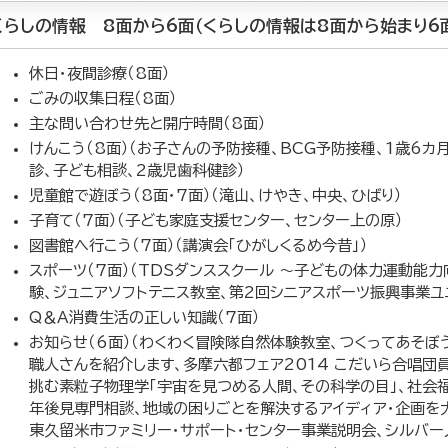
くらしの情報 8面から6面（くらしの情報は8面から始まり6
休日・夜間診療（8面）
ごみの収集日程（8面）
主な問い合わせ先と開庁時間（8面）
けんこう（8面）（お子さんの予防接種、BCG予防接種、1歳6カ
診、子ども相談、2歳児歯科健診）
児童館で遊ぼう（8面・7面）（滝山、けやき、中央、ひばり）
子育て（7面）（子ども家庭支援センター、センター上の原）
図書館へ行こう（7面）（講演会「ひがしくるめ今昔」）
スポーツ（7面）（TDSダンススクール ～子どもの体力運動能力
験、ジュニアソフトテニス教室、第2回シニアスポーツ振興事業ユ
Q＆A消費生活の正しい知識（7面）
お知らせ（6面）（わくわく冒険隊自然体験教室、つくってあそぼ
職人さんを紹介します、多摩六都フェア2014 こだいら合唱団
挑む素粒子物理学「宇宙を見つめる人間、その科学の目」、社会
年後見専門相談、地域の困りごとを解決するアイディア・企画を
東久留米市ファミリー・サポート・センター事業説明会、シルバー