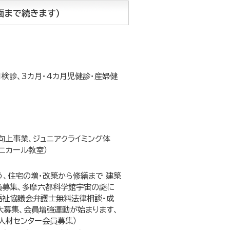
面まで続きます）
月検診、3カ月・4カ月児健診・産婦健
向上事業、ジュニアクライミング体
ニカール教室）
う、住宅の増・改築から修繕まで 建築
員募集、多摩六都科学館宇宙の謎に
福祉協議会弁護士無料法律相談・成
大募集、会員増強運動が始まります、
人材センター会員募集）