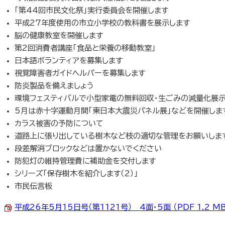
「第44回市民文化祭」実行委員会を開催します
平成27年度使用の市立小学校の教科書を展示します
脳の健康教室を開催します
第2回消費者講座「食品と栄養の移動教室」
日本語ボランティアを募集します
視覚障害者ガイドヘルパーを募集します
防炎製品を備えましょう
環境フェスティバルで小型家電の無料回収・生ごみの減量化展
5月は赤十字運動月間「東日本大震災パネル展」などを開催しま
カラス被害の予防について
道路上に張り出している樹木など枝の適切な管理をお願いしま
段差解消ブロックなどは置かないでください
防犯灯の維持管理費に補助金を交付します
シリーズ「保存樹木を紹介します（2）」
市民伝言板
平成26年5月15日号（第1121号） 4面・5面 （PDF 1.2 MB