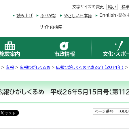
文字サイズの変更
縮小
標
English・
読み上げ
ふりがな
やさしい日本語
サイト内検索
施設案内
市政情報
文化・スポ
>
広報
>
広報ひがしくるめ
>
広報ひがしくるめ平成26年（2014年）
>
広報ひがしくるめ 平成26年5月15日号（第112
ページ番号 1000