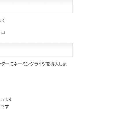
ます
ンターにネーミングライツを導入しま
します
）です