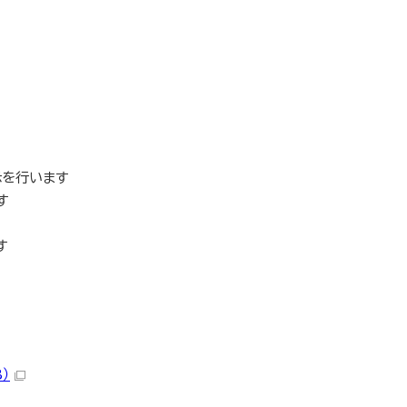
示を行います
す
す
）