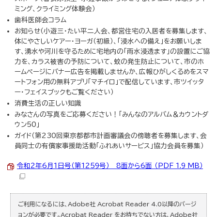
ミング、クライミング体験会）
歯科医師会コラム
お知らせ（小遊三・たい平二人会、都営住宅の入居者を募集します、
体にやさしいケアー・ヨーガ（初級）、「浸水への備え」をお願いしま
す、湧水や河川を守るために宅地内の「雨水浸透ます」の設置にご協
力を、カラス被害の予防について、蚊の発生防止について、市のホ
ームページにバナー広告を掲載しませんか、広報ひがしくるめをスマ
ートフォン用の無料アプリ「マチイロ」で配信しています、市ツイッタ
ー・フェイスブックもご覧ください）
消費生活の正しい知識
みなさんの写真をご応募ください！「みんなのアルバム＆カウントダ
ウン50」
ガイド（第230回東京都都市計画審議会の傍聴者を募集します、会
員同士の有償家事援助活動「ふれあいサービス」協力会員を募集）
令和2年6月1日号（第1259号） 8面から6面 （PDF 1.9 MB）
ご利用になるには、Adobe社 Acrobat Reader 4.0以降のバージ
ョンが必要です。Acrobat Reader をお持ちでない方は、Adobe社