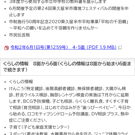
3年度から使用する市立中学校の教科書を展示します
6月開催予定の第24回東久留米市環境フェスティバルの開催を中
止します
市制施行50周年記念2020東久留米市平和事業「平和の千羽鶴」
～平和への願いを込めて千羽鶴を作りませんか～
市民伝言板
令和2年6月1日号（第1259号） 4・5面 （PDF 1.9 MB）
くらしの情報 8面から6面（くらしの情報は8面から始まり6面ま
で続きます）
くらしの情報
けんこう（特定健診、後期高齢者健診、無保険者健診、大腸がん検
診、肝炎ウイルス検診、胸部レントゲン検査の実施は7月からに延期
します、BCG予防接種、子ども相談、らくらく離乳食、すくすく子育
て相談（育児相談）、はじめてのはみがき“歯っぴーベイビー”、今日か
ら始める、ロコモティブシンドローム予防講座、DV相談プラス、熱中
症にご注意ください、
子育て（子ども家庭支援センター）
スポーツ（着衣泳教室 水難事故から命を守る、ジュニア体験クライ