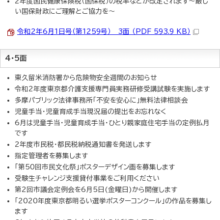
2年度国民健康保険税（国保税）の税率などが改定されます～厳し
い国保財政にご理解とご協力を～
令和2年6月1日号（第1259号） 3面 （PDF 593.9 KB）
4・5面
東久留米消防署から危険物安全週間のお知らせ
令和2年度東京都介護支援専門員実務研修受講試験を実施します
多摩パブリック法律事務所「不安を安心に」無料法律相談会
児童手当・児童育成手当現況届の提出をお忘れなく
6月は児童手当・児童育成手当・ひとり親家庭住宅手当の定例払月
です
2年度市民税・都民税納税通知書を発送します
指定管理者を募集します
「第50回市民文化祭」ポスターデザイン画を募集します
受験生チャレンジ支援貸付事業をご利用ください
第2回市議会定例会を6月5日(金曜日)から開催します
「2020年度東京都明るい選挙ポスターコンクール」の作品を募集し
ます