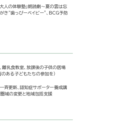
と大人の体験塾」朗読劇～夏の雲は忘
き“歯っぴーベイビー”、BCG予防
プ、離乳食教室、放課後の子供の居場
害のある子どもたちの参加を）
一斉更新、認知症サポーター養成講
活圏域の変更と地域包括支援