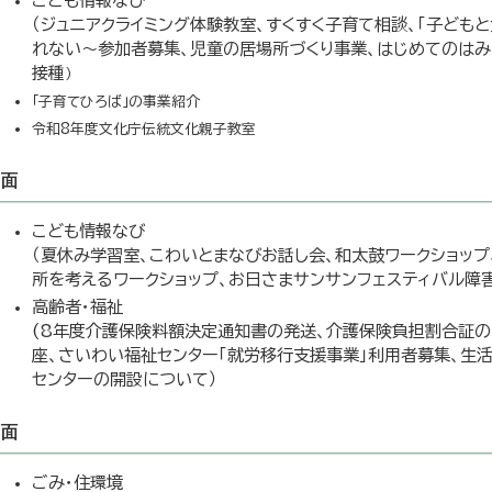
こども情報なび
（ジュニアクライミング体験教室、すくすく子育て相談、「子ども
れない～参加者募集、児童の居場所づくり事業、はじめてのはみが
接種
）
「子育てひろば」の事業紹介
令和8年度文化庁伝統文化親子教室
7面
こども情報なび
（夏休み学習室、こわいとまなびお話し会、和太鼓ワークショッ
所を考えるワークショップ、お日さまサンサンフェスティバル障
高齢者・福祉
(8年度介護保険料額決定通知書の発送、介護保険負担割合証の
座、さいわい福祉センター「就労移行支援事業」利用者募集、生
センターの開設について）
8面
ごみ・住環境