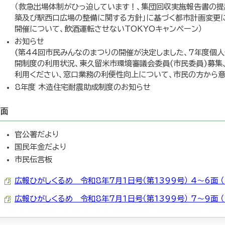
（救急出場体制がひっ迫しています！、集団回収実施報告書の提
築及び駅西口広場の整備に関する方針」に基づく都市計画変更
開催について、飲酒運転させないTOKYOキャンペーン）
お知らせ
(第44回市民みんなのまつりの開催が決定しました、7年度個
開制度の利用状況、東久留米市環境審議会委員(市民委員)募集
利用ください、窓口業務の利便性向上について、市民の方から意
8年度 木造住宅耐震助成制度のお知らせ
9面
官公署だより
国民年金だより
市民伝言板
広報ひがしくるめ 令和8年7月1日号（第1399号） 4～6面 （m
広報ひがしくるめ 令和8年7月1日号（第1399号） 7～9面 （mp