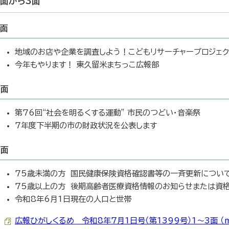
1面から3面
1面
地域のお店や企業を調査しよう！こどもリサーチャープロジェク
今年もやります！ 東久留米まちっこ広報部
2面
第76回“社会を明るくする運動” 市民のつどい・音楽祭
7年度下半期の市の財政状況を公表します
3面
75歳未満の方 国民健康保険資格確認書等の一斉更新につい
75歳以上の方 後期高齢者医療資格情報のお知らせまたは資
令和8年6月1日現在の人口と世帯
広報ひがしくるめ 令和8年7月1日号（第1399号）1～3面 （mp