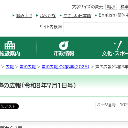
文字サイズの変更
縮小
標
English・
読み上げ
ふりがな
やさしい日本語
サイト内検索
施設案内
市政情報
文化・スポ
>
広報
>
声の広報
>
声の広報 令和8年（2026）
> 声の広報（令和8年
声の広報（令和8年7月1日号）
ページ番号 102