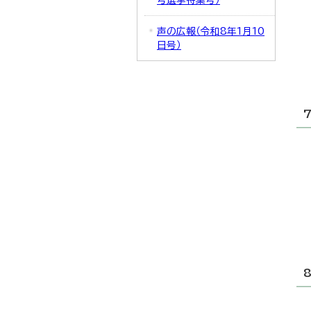
号選挙特集号）
声の広報（令和8年1月10
日号）