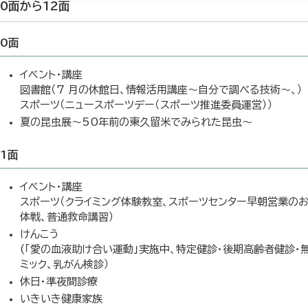
10面から12面
10面
イベント・講座
図書館（7 月の休館日、情報活用講座～自分で調べる技術～、）
スポーツ（ニュースポーツデー（スポーツ推進委員運営））
夏の昆虫展～50年前の東久留米でみられた昆虫～
11面
イベント・講座
スポーツ（クライミング体験教室、スポーツセンター早朝営業のお
体戦、普通救命講習）
けんこう
(「愛の血液助け合い運動」実施中、特定健診・後期高齢者健診・
ミック、乳がん検診）
休日・準夜間診療
いきいき健康家族