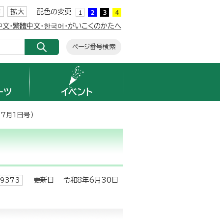
準
拡大
配色の変更
簡体中文・繁體中文・한국어・がいこくのかたへ
ページ番号検索
ーツ
イベント
7月1日号）
更新日 令和8年6月30日
9373