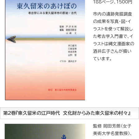
188ページ、1500円
市内の遺跡発掘調査
の成果を写真・図・イ
ラストを使って解説し
た考古学入門書で、イ
ラストは縄文漫画家の
酒井広子さんが描い
ています。
第2巻『東久留米の江戸時代 文化財からみた東久留米の村々』
監修 岡田芳朗（女子
美術大学名誉教授）、