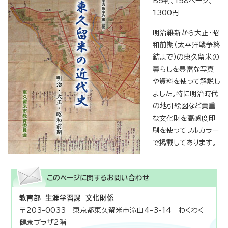
B5判、158ページ、
1300円
明治維新から大正・昭
和前期（太平洋戦争終
結まで）の東久留米の
暮らしを豊富な写真
や資料を使って解説し
ました。特に明治時代
の地引絵図など貴重
な文化財を高感度印
刷を使ってフルカラー
で掲載してあります。
このページに関する
お問い合わせ
教育部 生涯学習課 文化財係
〒203-0033 東京都東久留米市滝山4-3-14 わくわく
健康プラザ2階