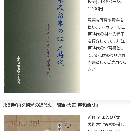
B5判、148ページ、
1700円
豊富な写真や資料を
使い、フルカラーで江
戸時代の村々の様子
を紹介しています。江
戸時代の学習書とし
て、文化財めぐりの案
内書としてご活用くだ
さい。
第3巻『東久留米の近代史 明治・大正・昭和前期』
監修 岡田芳朗（女子
美術大学名誉教授）、