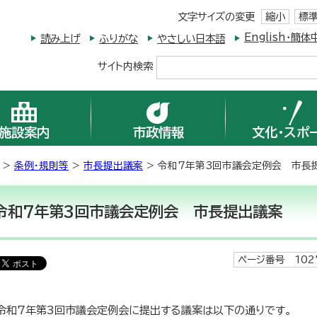
文字サイズの変更
縮小
標
English・
読み上げ
ふりがな
やさしい日本語
サイト内検索
施設案内
市政情報
文化・スポ
>
条例・規則等
>
市長提出議案
> 令和7年第3回市議会定例会 市長
令和7年第3回市議会定例会 市長提出議案
ページ番号 102
令和7年第3回市議会定例会に提出する議案は以下の通りです。