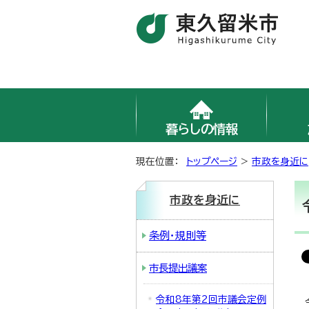
暮らしの情報
現在位置：
トップページ
>
市政を身近に
市政を身近に
条例・規則等
市長提出議案
令和8年第2回市議会定例