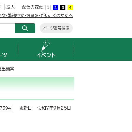
準
拡大
配色の変更
簡体中文・繁體中文・한국어・がいこくのかたへ
ページ番号検索
ーツ
イベント
提出議案
更新日 令和7年9月25日
7594