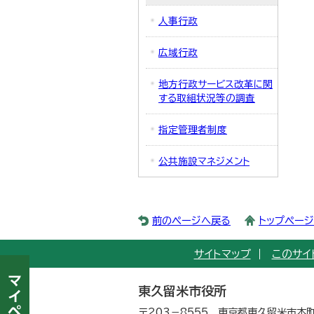
人事行政
広域行政
地方行政サービス改革に関
する取組状況等の調査
指定管理者制度
公共施設マネジメント
前のページへ戻る
トップペー
サイトマップ
このサイ
東久留米市役所
〒203－8555 東京都東久留米市本町