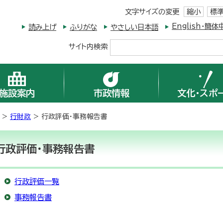
文字サイズの変更
縮小
標
English・
読み上げ
ふりがな
やさしい日本語
サイト内検索
施設案内
市政情報
文化・スポ
>
行財政
> 行政評価・事務報告書
行政評価・事務報告書
行政評価一覧
事務報告書