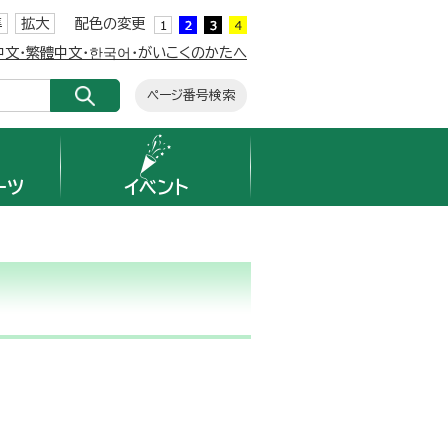
準
拡大
配色の変更
簡体中文・繁體中文・한국어・がいこくのかたへ
ページ番号検索
ーツ
イベント