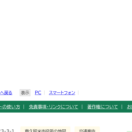
ジへ戻る
表示
PC
スマートフォン
トの使い方
免責事項・リンクについて
著作権について
お
3-3-1
東久留米市役所の地図
交通案内