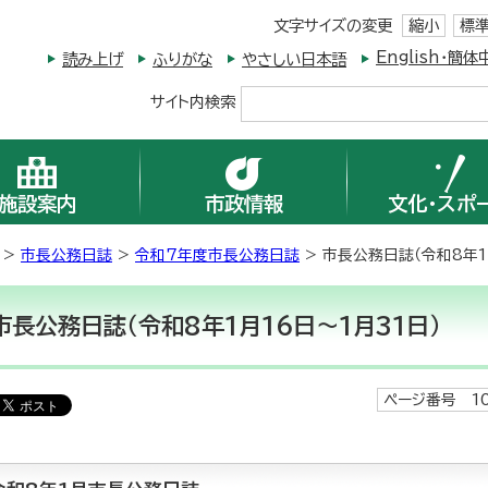
文字サイズの変更
縮小
標
English・
読み上げ
ふりがな
やさしい日本語
サイト内検索
施設案内
市政情報
文化・スポ
>
市長公務日誌
>
令和7年度市長公務日誌
> 市長公務日誌（令和8年1
市長公務日誌（令和8年1月16日～1月31日）
ページ番号 10