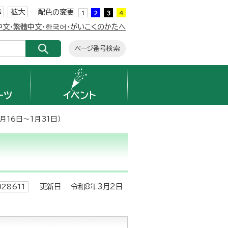
準
拡大
配色の変更
簡体中文・繁體中文・한국어・がいこくのかたへ
ページ番号検索
ーツ
イベント
月16日～1月31日）
更新日 令和8年3月2日
28611