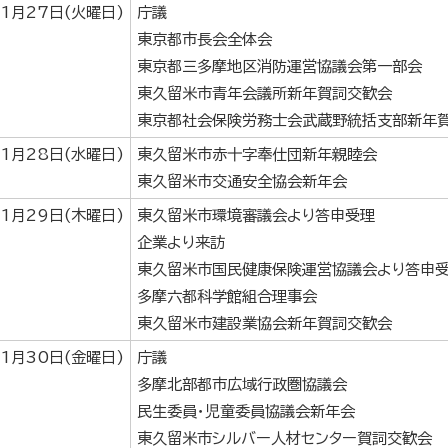
1月27日(火曜日)
庁議
東京都市長会全体会
東京都三多摩地区消防運営協議会第一部会
東久留米市青年会議所新年賀詞交歓会
東京都社会保険労務士会武蔵野統括支部新年
1月28日(水曜日)
東久留米市赤十字奉仕団新年親睦会
東久留米市交通安全協会新年会
1月29日(木曜日)
東久留米市環境審議会より答申受理
企業より来訪
東久留米市国民健康保険運営協議会より答申
多摩六都科学館組合理事会
東久留米市建設業協会新年賀詞交歓会
1月30日(金曜日)
庁議
多摩北部都市広域行政圏協議会
民生委員・児童委員協議会新年会
東久留米市シルバー人材センター賀詞交歓会