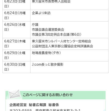
6月23日（日曜
東久留米市長野県人会総会
日）
6月24日（月曜
企業より来訪
日）
6月26日（水曜
庁議
日）
市議会議会運営委員会
市議会第3回定例会本会議（第6日）
6月27日（木曜
東久留米市シルバー人材センター定時総会
日）
公益財団法人東京都公園協会定時評議員会
6月29日（土曜
地場産農産物（夕市）
日）
6月30日（日曜
J:com長っと散歩撮影
日）
このページに関する
お問い合わせ
企画経営室 秘書広報課 秘書係
〒203-8555 東京都東久留米市本町3-3-1