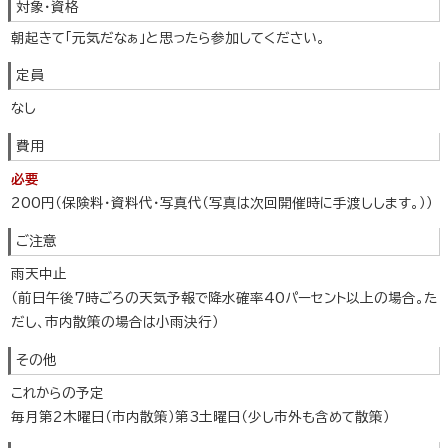
対象・資格
朝起きて「元気だなぁ」と思ったら参加してください。
定員
なし
費用
必要
200円（保険料・資料代・写真代（写真は次回開催時に手渡しします。））
ご注意
雨天中止
（前日午後7時ごろの天気予報で降水確率40パーセント以上の場合。た
だし、市内散策の場合は小雨決行）
その他
これからの予定
毎月第2木曜日（市内散策）第3土曜日（少し市外も含めて散策）