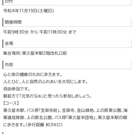
日付
令和4年11月19日(土曜日)
開催時間
午前9時30分 から 午前11時30分 まで
会場
集合場所：東久留米駅2階改札口前
内容
心と体の健康のために歩きます。
人とひと、人と自然のふれあいを大切にします。
自由参加です。
朝起きて「元気だなぁ」と思ったら参加しましょう。
【コース】
東久留米駅、バス停「宝泉寺前」、宝泉寺、金山緑地、上の原東公園、海
軍通信隊跡、上の原北公園、バス停「東久留米団地」、東久留米駅の順
に歩きます。（歩行距離 約3キロ）