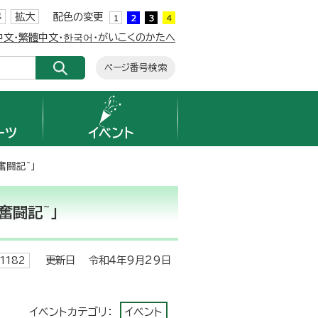
準
拡大
配色の変更
簡体中文・繁體中文・한국어・がいこくのかたへ
ページ番号検索
ーツ
イベント
奮闘記~」
奮闘記~」
更新日 令和4年9月29日
1182
イベントカテゴリ：
イベント