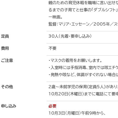
親のための育児休暇を職場に言い出せ
るまでの子育てと仕事の「ダブルシフト
ー映画。
監督：マリア・エッセーン／2005年／
定員
30人（先着・要申し込み）
費用
不要
ご注意
・マスクの着用をお願いします。
・入室時には手指消毒、室内では咳エチ
・発熱や咳など、体調がすぐれない場合
その他
2歳～未就学児の保育(定員5人)があり
10月20日(木曜日)までに電話にて要
申し込み
必要
10月3日（月曜日）午前9時から、