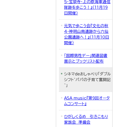
5・宝泉寺・上の原海軍通信
隊跡を歩こう！』（11月19
日開催）
元気で歩こう会『文化の秋
4・神明山南遺跡から六仙
公園遺跡へ！』（11月10日
開催）
「国際男性デー」関連図書
展示とブックリスト配布
シネマdeおしゃべり「ダブル
シフト~パパの子育て奮闘記
~」
ASA music『第9回オータ
ムコンサート』
ひがしくるめ 引きこもり
家族会 準備会