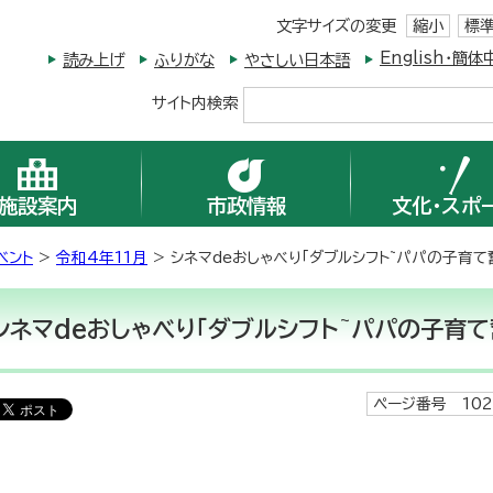
文字サイズの変更
縮小
標
English・
読み上げ
ふりがな
やさしい日本語
サイト内検索
施設案内
市政情報
文化・スポ
ベント
>
令和4年11月
> シネマdeおしゃべり「ダブルシフト~パパの子育て
シネマdeおしゃべり「ダブルシフト~パパの子育て
ページ番号 102