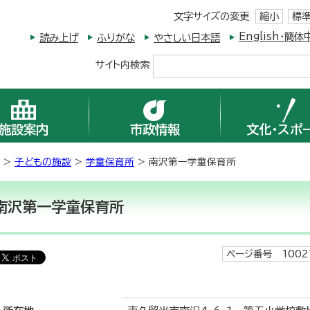
文字サイズの変更
縮小
標
English・
読み上げ
ふりがな
やさしい日本語
サイト内検索
施設案内
市政情報
文化・スポ
>
子どもの施設
>
学童保育所
> 南沢第一学童保育所
南沢第一学童保育所
ページ番号 1002