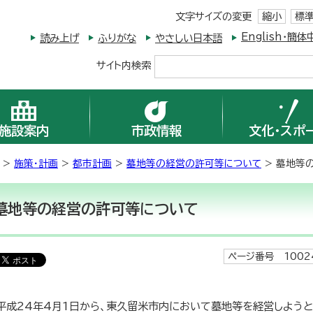
文字サイズの変更
縮小
標
English・
読み上げ
ふりがな
やさしい日本語
サイト内検索
施設案内
市政情報
文化・スポ
>
施策・計画
>
都市計画
>
墓地等の経営の許可等について
> 墓地等
墓地等の経営の許可等について
ページ番号 1002
平成24年4月1日から、東久留米市内において墓地等を経営しよう