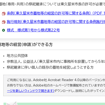
墓地（専用・共用）の祭祀継承については東久留米市長の許可が必要で
条例（東久留米市墓地等の経営の許可等に関する条例） （PDF 19
施行規則（東久留米市墓地等の経営の許可等に関する条例施行規則） 
様式 様式第1号から様式第22号
墓地等の経営（申請）ができる方
地方公共団体
宗教法人、公益法人（東久留米市内に事務所を設置してから5年
祭祀継承に伴い個人の既存の墓地を経営しようとする方
ご利用になるには、Adobe社 Acrobat Reader 4.0以降のバージョンが必
お持ちでない方は、Adobe社のホームページで無償配布されていますの
ージを新しいウィンドウで開きます）
ダウンロードし、説明にしたがってイン