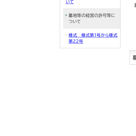
いて
墓地等の経営の許可等に
ついて
様式 様式第1号から様式
第22号