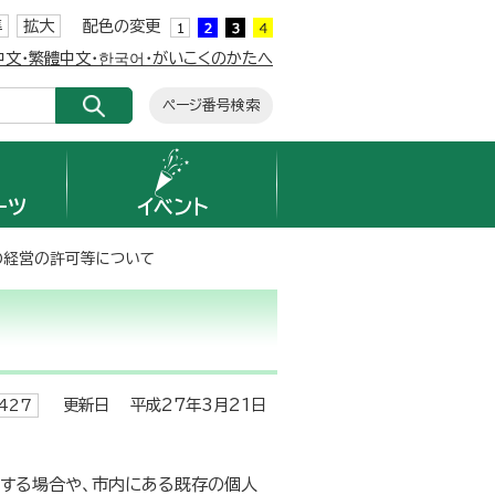
準
拡大
配色の変更
簡体中文・繁體中文・한국어・がいこくのかたへ
ページ番号検索
ーツ
イベント
の経営の許可等について
更新日 平成27年3月21日
427
とする場合や、市内にある既存の個人