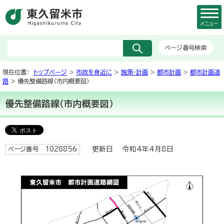
メニュー
ページ番号検索
現在位置：
トップページ
>
市政を身近に
>
施策・計画
>
都市計画
>
都市計画道
路
> 優先整備路線（市内概要図）
優先整備路線（市内概要図）
更新日 令和4年4月8日
ページ番号 1028856