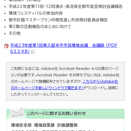
平成22年度第11回・12回湧水・清流保全都市宣言検討会議報告
環境フェスティバルの参加内容
都市計画マスタープラン中間見直し市民検討委員会報告
第2期の活動報告のまとめに向けて
その他
平成23年度第1回東久留米市市民環境会議 会議録 （PDF
83.3 KB）
ご利用になるには、Adobe社 Acrobat Reader 4.0以降のバージ
ョンが必要です。Acrobat Reader をお持ちでない方は、Adobe社
のホームページで無償配布されていますので、
こちらから（Adobe社
のホームページを新しいウィンドウで開きます）
ダウンロードし、説明に
したがってインストールしてください。
このページに関する
お問い合わせ
環境安全部 環境政策課 計画調整係