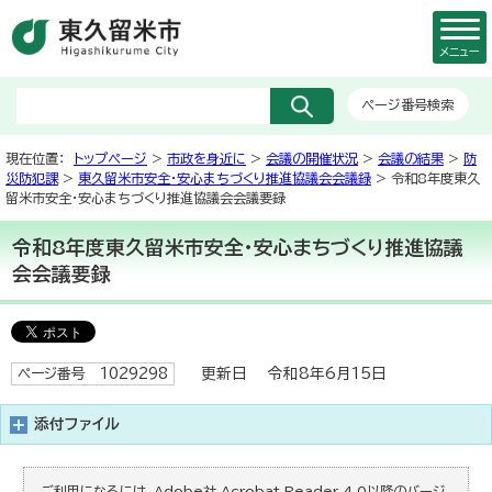
メニュー
ページ番号検索
現在位置：
トップページ
>
市政を身近に
>
会議の開催状況
>
会議の結果
>
防
災防犯課
>
東久留米市安全・安心まちづくり推進協議会会議録
> 令和8年度東久
留米市安全・安心まちづくり推進協議会会議要録
令和8年度東久留米市安全・安心まちづくり推進協議
会会議要録
更新日 令和8年6月15日
ページ番号 1029298
添付ファイル
ご利用になるには、Adobe社 Acrobat Reader 4.0以降のバージ