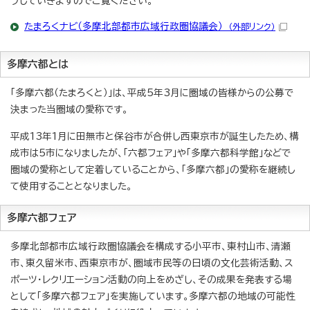
プしていきますのでご覧ください。
たまろくナビ（多摩北部都市広域行政圏協議会）
（外部リンク）
多摩六都とは
「多摩六都（たまろくと）」は、平成5年3月に圏域の皆様からの公募で
決まった当圏域の愛称です。
平成13年1月に田無市と保谷市が合併し西東京市が誕生したため、構
成市は5市になりましたが、「六都フェア」や「多摩六都科学館」などで
圏域の愛称として定着していることから、「多摩六都」の愛称を継続し
て使用することとなりました。
多摩六都フェア
多摩北部都市広域行政圏協議会を構成する小平市、東村山市、清瀬
市、東久留米市、西東京市が、圏域市民等の日頃の文化芸術活動、ス
ポーツ・レクリエーション活動の向上をめざし、その成果を発表する場
として「多摩六都フェア」を実施しています。多摩六都の地域の可能性