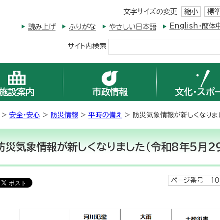
文字サイズの変更
縮小
標
English・
読み上げ
ふりがな
やさしい日本語
サイト内検索
施設案内
市政情報
文化・スポ
>
安全・安心
>
防災情報
>
平時の備え
> 防災気象情報が新しくなりまし
防災気象情報が新しくなりました（令和8年5月2
ページ番号 10