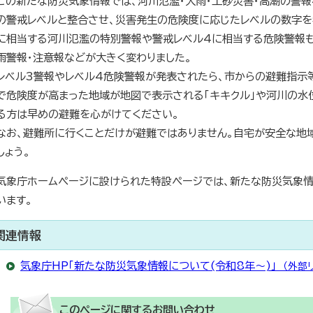
この新たな防災気象情報では、河川氾濫・大雨・土砂災害・高潮の警報
の警戒レベルと整合させ、災害発生の危険度に応じたレベルの数字を
に相当する河川氾濫の特別警報や警戒レベル4に相当する危険警報も
雨警報・注意報などが大きく変わりました。
レベル3警報やレベル4危険警報が発表されたら、市からの避難指示
で危険度が高まった地域が地図で表示される「キキクル」や河川の水
る方は早めの避難を心がけてください。
なお、避難所に行くことだけが避難ではありません。自宅が安全な地
しょう。
気象庁ホームページに設けられた特設ページでは、新たな防災気象
います。
関連情報
気象庁HP「新たな防災気象情報について(令和8年～)」
（外部リ
このページに関する
お問い合わせ