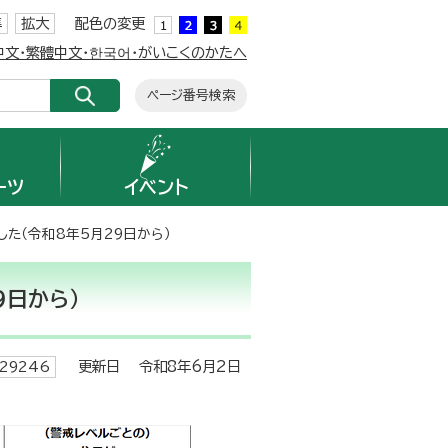
準
拡大
配色の変更
簡体中文・繁體中文・한국어・がいこくのかたへ
ページ番号検索
ーツ
イベント
た（令和8年5月29日から）
9日から）
更新日 令和8年6月2日
29246