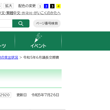
準
拡大
配色の変更
簡体中文・繁體中文・한국어・がいこくのかたへ
ページ番号検索
ーツ
イベント
費の支出状況
> 令和5年6月議長交際費
更新日 令和5年7月26日
2920