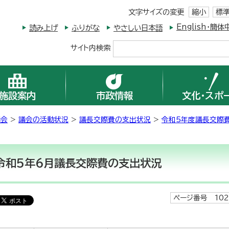
文字サイズの変更
縮小
標
English・
読み上げ
ふりがな
やさしい日本語
サイト内検索
施設案内
市政情報
文化・スポ
議会
>
議会の活動状況
>
議長交際費の支出状況
>
令和5年度議長交際
令和5年6月議長交際費の支出状況
ページ番号 102