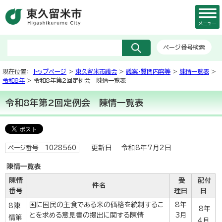
メニュー
ページ番号検索
現在位置：
トップページ
>
東久留米市議会
>
議案・質問内容等
>
陳情一覧表
>
令和8年
> 令和8年第2回定例会 陳情一覧表
令和8年第2回定例会 陳情一覧表
更新日 令和8年7月2日
ページ番号 1028560
陳情一覧表
陳情
受
配付
件名
番号
理日
日
国に国民の主食である米の価格を統制するこ
8年
8陳
8年
とを求める意見書の提出に関する陳情
3月
情第
4月