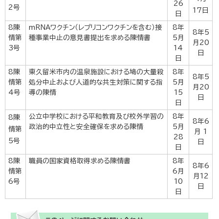
26
2号
17日
日
8陳
mRNAワクチン（レプリコンワクチンを含む）接
8年
8年5
情第
種事業中止の意見書提出を求める陳情書
5月
月20
3号
14
日
日
8陳
東久留米市内の温泉施設における鳩の大量殺
8年
8年5
情第
処分中止および人道的な共生対策に関する指
5月
月20
4号
導の陳情
15
日
日
公立中学校における平和教育及び校外学習の
8年
8陳
8年6
政治的中立性と安全確保を求める陳情
5月
情第
月 1
28
5号
日
日
8陳
職員の国家資格取得求める陳情書
8年
8年6
情第
6月
月12
6号
10
日
日