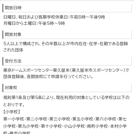
開放日時
日曜日、祝日および長期学校休業日：午前8時～午後9時
月曜日から土曜日：午後5時～9時
開放対象
5人以上で構成され、その半数以上が市内在住・在学・在勤である登録
された団体
受付方法
東京ドームスポーツセンター東久留米（東久留米市スポーツセンター）で
団体登録後、各開放校にて申請を行ってください。
対象校
規則第1条及び第5条により、現在利用の対象としている学校は以下の
とおりです。
【小学校】
第一小学校・第二小学校・第三小学校・第五小学校・第六小学校・第七
小学校・第九小学校・第十小学校・小山小学校・南町小学校・本村小学
校・神宝小学校